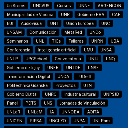
UniKrems
UNCAUS
Cursos
UNNE
ARGENCON
Municipalidad de Viedma
UNR
Gobierno PBA
CAF
EUI
Audiovisual
UNT
Unión Europea
UNC
UNSAM
Comunicación
MetaRed
UNCo
Seminarios
UNL
TICs
Talleres
UNRN
UBA
Conferencia
Inteligencia artificial
UMU
UNSA
UNLP
UPCSchool
Convocatoria
UNJU
UNQ
Gobierno de Jujuy
UNER
UNTDF
UNSE
Transformación Digital
UNCA
TUDelft
Politechnika Gdanska
Proyectos
UTN
Gobierno Digital
UNRC
Industria cultural
UNPSJB
Panel
PDTS
UNS
Jornadas de Vinculación
UNLaR
UNLaM
IA
UNNOBA
AOITA
UNICEN
FIESA
UNCUYO
UNPA
UNLPam