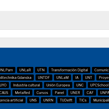
UNLPam
UNLaR
UTN
Transformación Digital
Comunic
olitechnika Gdanska
UNTDF
UNLaM
IA
UNT
Proye
UYO
Industria cultural
Unión Europea
UNC
UPCSchool
CAUS
MetaRed
Cursos
Panel
UNER
CAF
UNP
gencia artificial
UNS
UNRN
TUDelft
TICs
Municipal