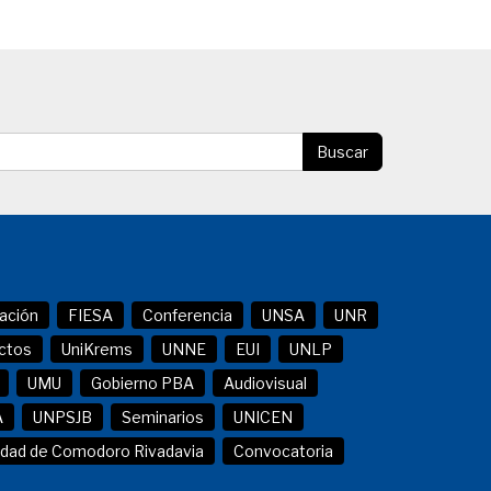
Buscar
ación
FIESA
Conferencia
UNSA
UNR
ctos
UniKrems
UNNE
EUI
UNLP
UMU
Gobierno PBA
Audiovisual
A
UNPSJB
Seminarios
UNICEN
idad de Comodoro Rivadavia
Convocatoria