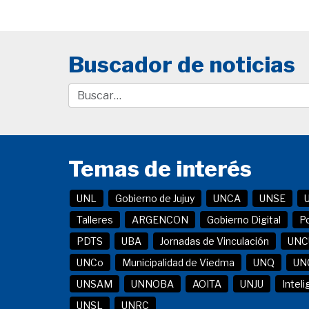
Buscador de noticias
Temas de interés
UNL
Gobierno de Jujuy
UNCA
UNSE
Talleres
ARGENCON
Gobierno Digital
P
PDTS
UBA
Jornadas de Vinculación
UNC
UNCo
Municipalidad de Viedma
UNQ
UN
UNSAM
UNNOBA
AOITA
UNJU
Inteli
UNSL
UNRC