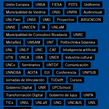
Unión Europea
UNSA
FIESA
PDTS
UniKrems
Municipalidad de Viedma
UNJU
UNRN
Audiovisual
UNLPam
UNSE
UMU
Proyectos
ARGENCON
UNNE
UNICEN
IA
UNLaM
Municipalidad de Comodoro Rivadavia
UNRC
MetaRed
UNSAM
UNT
Politechnika Gdanska
UNL
UNLP
UNC
CAF
Inteligencia artificial
UTN
UNCA
UBA
UNER
Industria cultural
UNCo
Seminarios
UNTDF
Comunicación
UNNOBA
AOITA
EUI
Conferencia
UNPSJB
Jornadas de Vinculación
TUDelft
Cursos
Gobierno Digital
UNR
UPCSchool
Transformación Digital
Gobierno de Jujuy
UNPA
TICs
UNSL
UNLaR
UNQ
UNCAUS
UNS