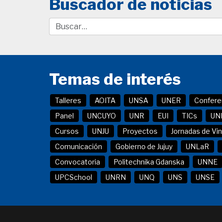
Buscador de noticias
Temas de interés
Talleres
AOITA
UNSA
UNER
Confere
Panel
UNCUYO
UNR
EUI
TICs
UN
Cursos
UNJU
Proyectos
Jornadas de Vi
Comunicación
Gobierno de Jujuy
UNLaR
Convocatoria
Politechnika Gdanska
UNNE
UPCSchool
UNRN
UNQ
UNS
UNSE