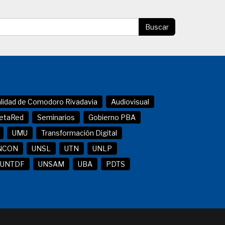
Buscar
alidad de Comodoro Rivadavia
Audiovisual
etaRed
Seminarios
Gobierno PBA
UMU
Transformación Digital
NCON
UNSL
UTN
UNLP
UNTDF
UNSAM
UBA
PDTS