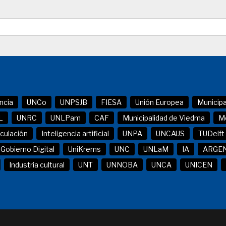
ncia
UNCo
UNPSJB
FIESA
Unión Europea
Municip
L
UNRC
UNLPam
CAF
Municipalidad de Viedma
M
nculación
Inteligencia artificial
UNPA
UNCAUS
TUDelft
Gobierno Digital
UniKrems
UNC
UNLaM
IA
ARGE
Industria cultural
UNT
UNNOBA
UNCA
UNICEN