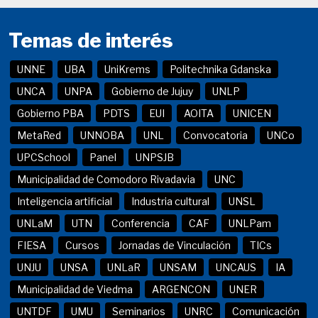
Temas de interés
UNNE
UBA
UniKrems
Politechnika Gdanska
UNCA
UNPA
Gobierno de Jujuy
UNLP
Gobierno PBA
PDTS
EUI
AOITA
UNICEN
MetaRed
UNNOBA
UNL
Convocatoria
UNCo
UPCSchool
Panel
UNPSJB
Municipalidad de Comodoro Rivadavia
UNC
Inteligencia artificial
Industria cultural
UNSL
UNLaM
UTN
Conferencia
CAF
UNLPam
FIESA
Cursos
Jornadas de Vinculación
TICs
UNJU
UNSA
UNLaR
UNSAM
UNCAUS
IA
Municipalidad de Viedma
ARGENCON
UNER
UNTDF
UMU
Seminarios
UNRC
Comunicación