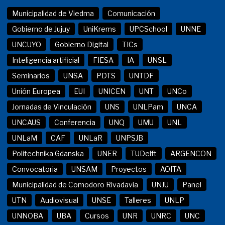
Municipalidad de Viedma
Comunicación
Gobierno de Jujuy
UniKrems
UPCSchool
UNNE
UNCUYO
Gobierno Digital
TICs
Inteligencia artificial
FIESA
IA
UNSL
Seminarios
UNSA
PDTS
UNTDF
Unión Europea
EUI
UNICEN
UNT
UNCo
Jornadas de Vinculación
UNS
UNLPam
UNCA
UNCAUS
Conferencia
UNQ
UMU
UNL
UNLaM
CAF
UNLaR
UNPSJB
Politechnika Gdanska
UNER
TUDelft
ARGENCON
Convocatoria
UNSAM
Proyectos
AOITA
Municipalidad de Comodoro Rivadavia
UNJU
Panel
UTN
Audiovisual
UNSE
Talleres
UNLP
UNNOBA
UBA
Cursos
UNR
UNRC
UNC