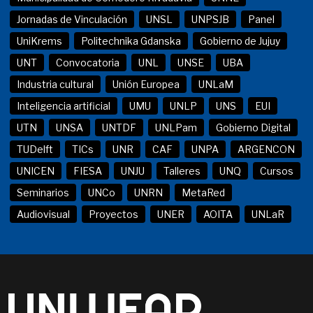
Jornadas de Vinculación
UNSL
UNPSJB
Panel
UniKrems
Politechnika Gdanska
Gobierno de Jujuy
UNT
Convocatoria
UNL
UNSE
UBA
Industria cultural
Unión Europea
UNLaM
Inteligencia artificial
UMU
UNLP
UNS
EUI
UTN
UNSA
UNTDF
UNLPam
Gobierno Digital
TUDelft
TICs
UNR
CAF
UNPA
ARGENCON
UNICEN
FIESA
UNJU
Talleres
UNQ
Cursos
Seminarios
UNCo
UNRN
MetaRed
Audiovisual
Proyectos
UNER
AOITA
UNLaR