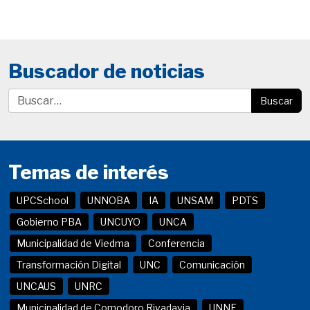
Buscador de noticias
Buscar
Temas de interés
UPCSchool
UNNOBA
IA
UNSAM
PDTS
Gobierno PBA
UNCUYO
UNCA
Municipalidad de Viedma
Conferencia
Transformación Digital
UNC
Comunicación
UNCAUS
UNRC
Municipalidad de Comodoro Rivadavia
UNNE